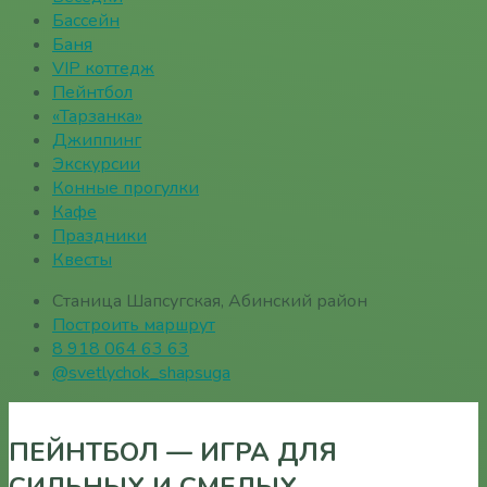
Бассейн
Баня
VIP коттедж
Пейнтбол
«Тарзанка»
Джиппинг
Экскурсии
Конные прогулки
Кафе
Праздники
Квесты
Станица Шапсугская, Абинский район
Построить маршрут
8 918 064 63 63
@svetlychok_shapsuga
ПЕЙНТБОЛ — ИГРА ДЛЯ
СИЛЬНЫХ И СМЕЛЫХ