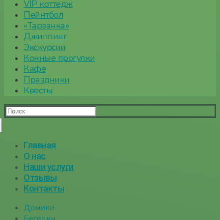
VIP коттедж
Пейнтбол
«Тарзанка»
Джиппинг
Экскурсии
Конные прогулки
Кафе
Праздники
Квесты
Найти:
Главная
О нас
Наши услуги
Отзывы
Контакты
Домики
Беседки