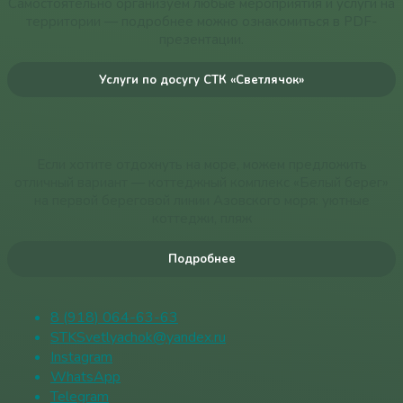
Самостоятельно организуем любые мероприятия и услуги на
территории — подробнее можно ознакомиться в PDF-
презентации.
Услуги по досугу СТК «Светлячок»
Если хотите отдохнуть на море, можем предложить
отличный вариант — коттеджный комплекс «Белый берег»
на первой береговой линии Азовского моря: уютные
коттеджи, пляж
Подробнее
8 (918) 064-63-63
STKSvetlyachok@yandex.ru
Instagram
WhatsApp
Telegram