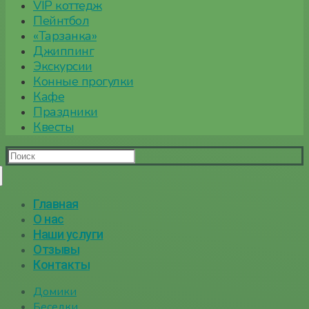
VIP коттедж
Пейнтбол
«Тарзанка»
Джиппинг
Экскурсии
Конные прогулки
Кафе
Праздники
Квесты
Найти:
Главная
О нас
Наши услуги
Отзывы
Контакты
Домики
Беседки