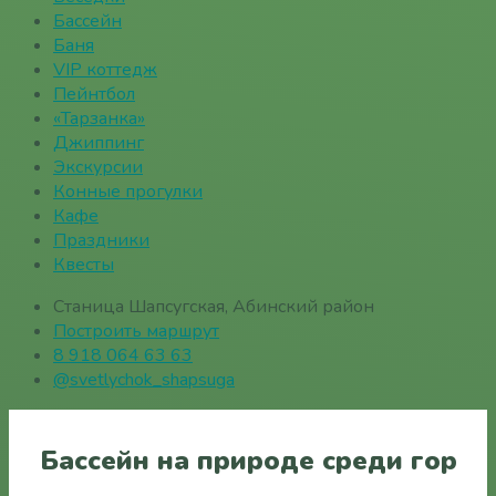
Бассейн
Баня
VIP коттедж
Пейнтбол
«Тарзанка»
Джиппинг
Экскурсии
Конные прогулки
Кафе
Праздники
Квесты
Станица Шапсугская, Абинский район
Построить маршрут
8 918 064 63 63
@svetlychok_shapsuga
Бассейн на природе среди гор